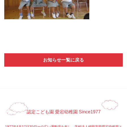
お知らせ一覧に戻る
認定こども園 愛宕幼稚園 Since1977
1977年4月17日3045ｍの広い運動場を有し、学校法人嶋田学園愛宕幼稚園と