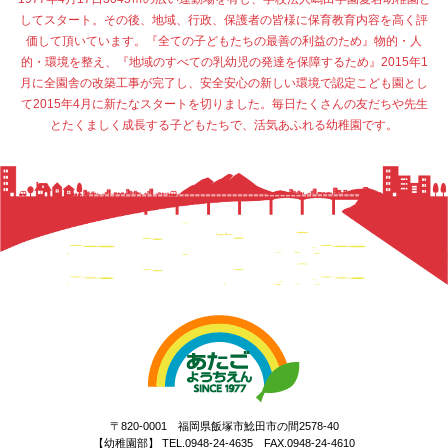
してスタート。その後、地域、行政、保護者の皆様に保育教育内容を高く評
価して頂いています。『全ての子どもたちの最善の利益のため』物的・人
的・環境を整え、『地域のすべての乳幼児の発達を保障するため』2015年1
月に全園舎の改築工事が完了し、安全安心の新しい環境で認定こども園とし
て2015年4月に新たなスタートを切りました。毎日たくさんの友だちや先生
とたくましく成長する子どもたちで、活気あふれる幼稚園です。
〒820-0001 福岡県飯塚市鯰田市の間2578-40
【幼稚園部】 TEL.0948-24-4635 FAX.0948-24-4610