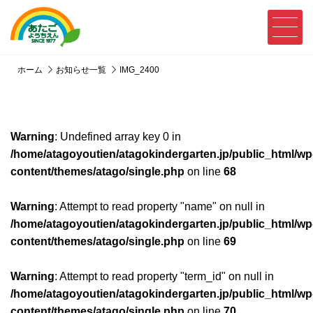
ホーム
お知らせ一覧
IMG_2400
Warning
: Undefined array key 0 in
/home/atagoyoutien/atagokindergarten.jp/public_html/wp
content/themes/atago/single.php
on line
68
Warning
: Attempt to read property "name" on null in
/home/atagoyoutien/atagokindergarten.jp/public_html/wp
content/themes/atago/single.php
on line
69
Warning
: Attempt to read property "term_id" on null in
/home/atagoyoutien/atagokindergarten.jp/public_html/wp
content/themes/atago/single.php
on line
70