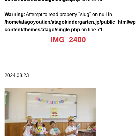
Warning
: Attempt to read property "slug" on null in
/home/atagoyoutien/atagokindergarten.jp/public_html/wp
content/themes/atago/single.php
on line
71
IMG_2400
2024.08.23