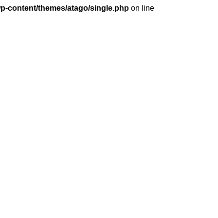
wp-content/themes/atago/single.php
on line