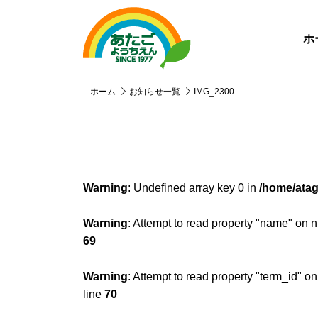
ホ
ホーム
お知らせ一覧
IMG_2300
Warning
: Undefined array key 0 in
/home/atag
Warning
: Attempt to read property "name" on n
69
Warning
: Attempt to read property "term_id" on
line
70