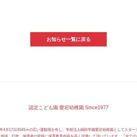
お知らせ一覧に戻る
認定こども園 愛宕幼稚園 Since1977
77年4月17日3045ｍの広い運動場を有し、学校法人嶋田学園愛宕幼稚園としてスター
、地域、行政、保護者の皆様に保育教育内容を高く評価して頂いています。『全ての