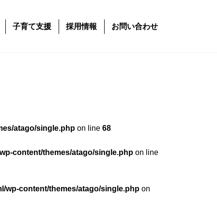
子育て支援
採用情報
お問い合わせ
mes/atago/single.php
on line
68
/wp-content/themes/atago/single.php
on line
ml/wp-content/themes/atago/single.php
on