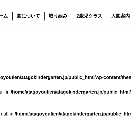
ーム
園について
取り組み
2歳児クラス
入園案内
oyoutien/atagokindergarten.jp/public_html/wp-content/the
ull in
/home/atagoyoutien/atagokindergarten.jp/public_html
 null in
/home/atagoyoutien/atagokindergarten.jp/public_ht