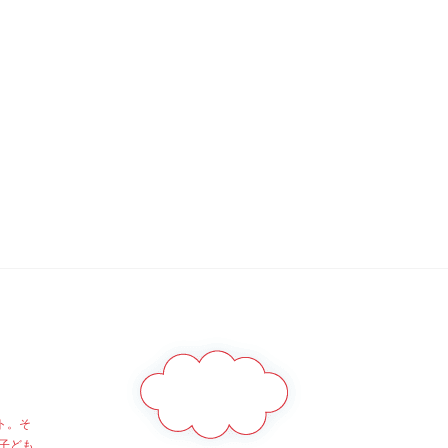
ト。そ
子ども