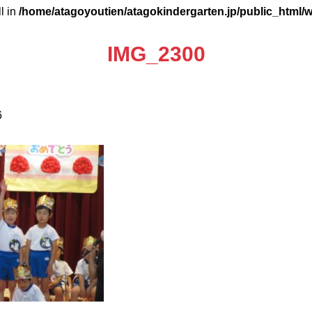
ll in
/home/atagoyoutien/atagokindergarten.jp/public_html/
IMG_2300
6