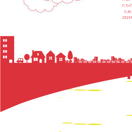
たち
ため
20