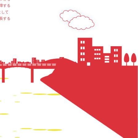
障する
として
長する