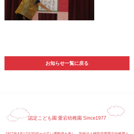
お知らせ一覧に戻る
認定こども園 愛宕幼稚園 Since1977
1977年4月17日3045ｍの広い運動場を有し、学校法人嶋田学園愛宕幼稚園と