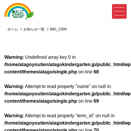
ホーム
お知らせ一覧
IMG_2309
Warning
: Undefined array key 0 in
/home/atagoyoutien/atagokindergarten.jp/public_html/wp
content/themes/atago/single.php
on line
68
Warning
: Attempt to read property "name" on null in
/home/atagoyoutien/atagokindergarten.jp/public_html/wp
content/themes/atago/single.php
on line
69
Warning
: Attempt to read property "term_id" on null in
/home/atagoyoutien/atagokindergarten.jp/public_html/wp
content/themes/atago/single.php
on line
70