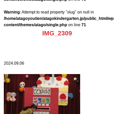
Warning
: Attempt to read property "slug" on null in
/home/atagoyoutien/atagokindergarten.jp/public_html/wp
content/themes/atago/single.php
on line
71
IMG_2309
2024.09.06