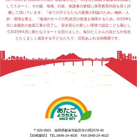
してスタート。その後、地域、行政、保護者の皆様に保育教育内容を高く評
価して頂いています。『全ての子どもたちの最善の利益のため』物的・人
的・環境を整え、『地域のすべての乳幼児の発達を保障するため』2015年1
月に全園舎の改築工事が完了し、安全安心の新しい環境で認定こども園とし
て2015年4月に新たなスタートを切りました。毎日たくさんの友だちや先生
とたくましく成長する子どもたちで、活気あふれる幼稚園です。
〒820-0001 福岡県飯塚市鯰田市の間2578-40
【幼稚園部】 TEL.0948-24-4635 FAX.0948-24-4610