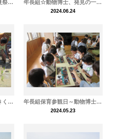
年長組☆理科実験教室＆夏祭り☆
年長組☆動物博士、発見の一日☆～到津の森動物園に行ってきました～
2024.06.24
年長組☆楽しみだな♡大きくなあれ！あたご米☆
年長組保育参観日～動物博士になろう
～
2024.05.23