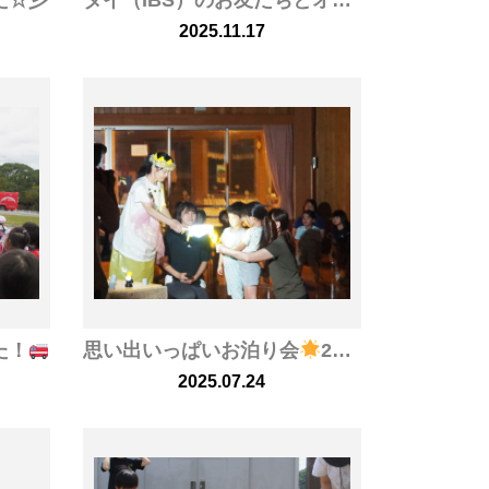
た☆彡
タイ（IBS）のお友だちとオンライン交流
✾
2025.11.17
た！
思い出いっぱいお泊り会
2025．7．18～19
2025.07.24